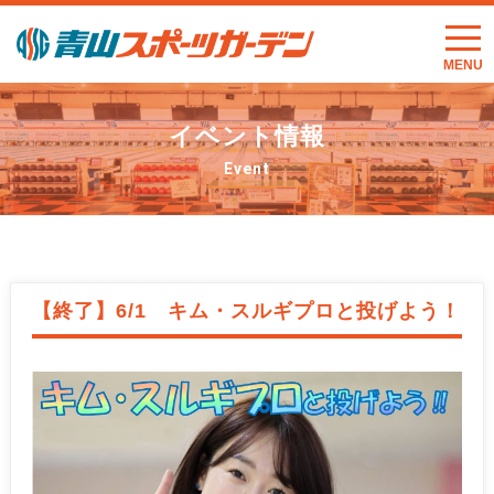
t
o
g
g
l
e
イベント情報
n
a
v
Event
i
g
a
t
i
o
n
【終了】6/1 キム・スルギプロと投げよう！