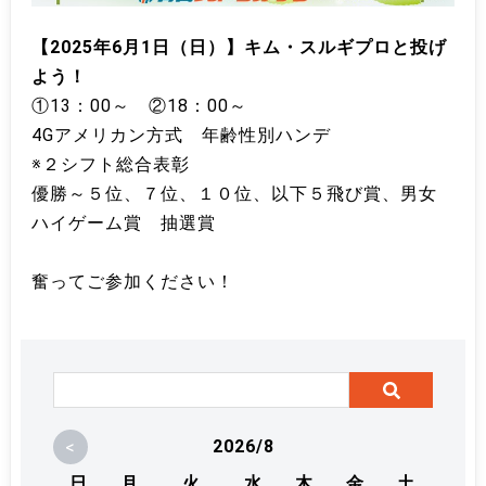
【2025年6月1日（日）】キム・スルギプロと投げ
よう！
①13：00～ ②18：00～
4Gアメリカン方式 年齢性別ハンデ
※２シフト総合表彰
優勝～５位、７位、１０位、以下５飛び賞、男女
ハイゲーム賞 抽選賞
奮ってご参加ください！
<
2026/8
日
月
火
水
木
金
土