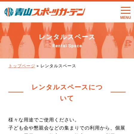
t
o
g
g
l
e
レンタルスペース
n
a
v
Rental Space
i
g
a
t
トップページ
>
レンタルスペース
i
o
n
レンタルスペースにつ
いて
様々な用途でご使用ください。
子ども会や懇親会などの集まりでの利用から、個展